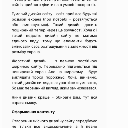
сайтів прийнято ділити на «гумові» і «жорсткі».
Гумовий дизайн сайту – сайт приймає будь-які
розміри екрана (при потребі – розтягується
або зменшується). Такий дизайн досить
поширений тепер через це зручності. Хоча є і
такий недолік: дизайн сайту не матиме
єдиного виду, тому що елементи будуть
змінювати своє розташування в залежності від
розміру екрана.
Жорсткий дизайн – з певною постійною
шириною сайту. Переважно підганяється під
неширокий екран. Але на широкому – буде
виглядати трохи порожньо. Хоча, звичайно,
такий дизайн виглядає акуратніше «гумового»,
бо має первинний вигляд, яким замислювався.
Який дизайн краще – обирати Вам, тут вся
справа смаку.
Оформлення контенту
Створення якісного дизайну сайту передбачає
не тільки все вищезазначене, а й певне