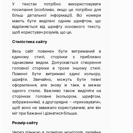
У текстах потрібно використовувати
посилання (особливо, якщо це потрібно для
більш детальної інформації). Всі номери
мають бути виділені одним шрифтом, що
відрізняється від шрифту основного тексту,
щоб користувач розумів, що це.
Стилістика сайту
Весь сайт повинен бути витриманий в
єдиному стилі, сторінки з приблизно
однаковим видом. Допускається створення
головної сторінки в трохи іншому стилі.
Повинні бути витримані єдині кольору,
шрифти. Звичайно, можуть бути певні
оформлення, але знову ж таки, в межах
одного стилю. Важливо також виділяти на
сторінках головне (кольором, шрифтом,
зображенням), а другорядне – «приховувати»,
щоб воно не заважало користувачеві, але він
міг при бажанні і дізнатися більше.
Розмір сайту
Через різницю в розмірах моніторів, дизайни