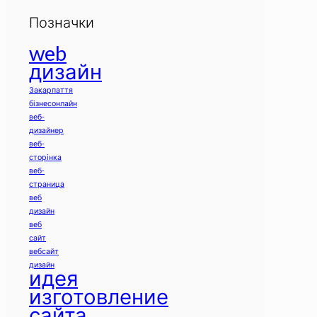
Позначки
web
дизайн
Закарпаття
бізнесонлайн
веб-
дизайнер
веб-
сторінка
веб-
страница
веб
дизайн
веб
сайт
вебсайт
дизайн
идея
изготовление
сайта