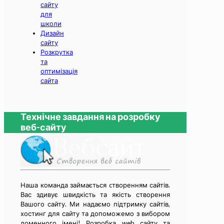
сайту
для
школи
Дизайн
сайту
Розкрутка
та
оптимізація
сайта
Технічне завдання на розробку
веб-сайту
Наша команда займається cтворенням сайтів.
Вас здивує швидкість та якість створення
Вашого сайту. Ми надаємо підтримку сайтів,
хостинг для сайту та допоможемо з вибором
доменного імені! Розробка web сайту та