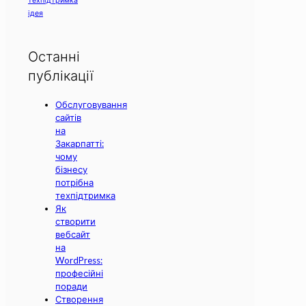
ідея
Останні
публікації
Обслуговування
сайтів
на
Закарпатті:
чому
бізнесу
потрібна
техпідтримка
Як
створити
вебсайт
на
WordPress:
професійні
поради
Створення