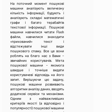
На поточний момент пошукові
машини аналізують величезну
кількість інформації, будують і
аналізують складні математичні
графи і багато терабайтів
текстової інформації. Пошукові
машини навчилися читати Flash
файли, навчилися знаходити
«прихований» текст і
відстежувати інші види
пошукового спаму. Все це вони
роблять на благо нас з Вами –
звичайних користувачів. Мета
пошукової машини – якомога
швидше і точніше видати
користувачеві відповідь на його
запит. Вирішуючи цю задачу,
пошукові машини розвивають
алгоритми аналізу даних, вводять
додаткові сервіси та механізми.
Одним з найважливіших
критеріїв якості (а відповідно і
популярності) пошукової машини