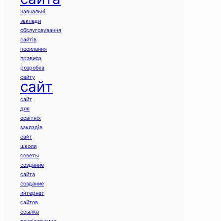
навчальні
заклади
обслуговування
сайтів
посилання
правила
розробка
сайту
сайт
сайт
для
освітніх
закладів
сайт
школи
советы
создание
сайта
создание
интернет
сайтов
ссылка
техпідтримка