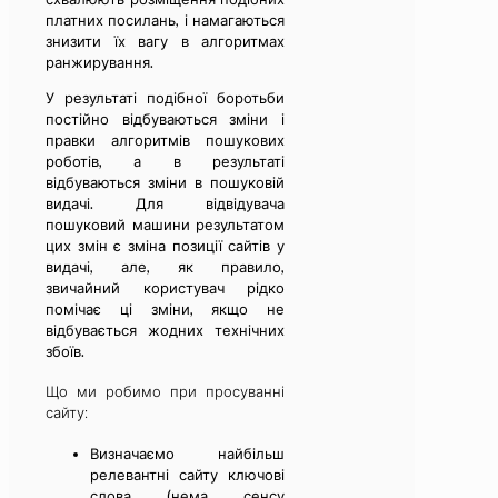
платних посилань, і намагаються
знизити їх вагу в алгоритмах
ранжирування.
У результаті подібної боротьби
постійно відбуваються зміни і
правки алгоритмів пошукових
роботів, а в результаті
відбуваються зміни в пошуковій
видачі. Для відвідувача
пошуковий машини результатом
цих змін є зміна позиції сайтів у
видачі, але, як правило,
звичайний користувач рідко
помічає ці зміни, якщо не
відбувається жодних технічних
збоїв.
Що ми робимо при просуванні
сайту:
Визначаємо найбільш
релевантні сайту ключові
слова (нема сенсу