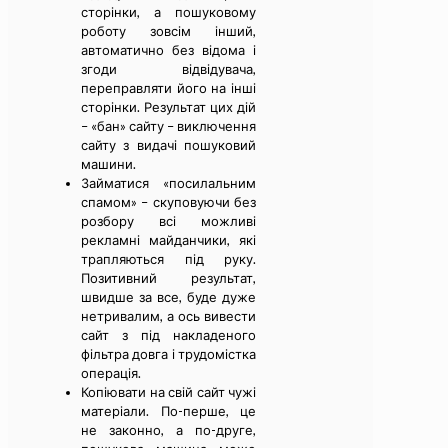
сторінки, а пошуковому
роботу зовсім інший,
автоматично без відома і
згоди відвідувача,
переправляти його на інші
сторінки. Результат цих дій
– «бан» сайту – виключення
сайту з видачі пошуковий
машини.
Займатися «посилальним
спамом» – скуповуючи без
розбору всі можливі
рекламні майданчики, які
трапляються під руку.
Позитивний результат,
швидше за все, буде дуже
нетривалим, а ось вивести
сайт з під накладеного
фільтра довга і трудомістка
операція.
Копіювати на свій сайт чужі
матеріали. По-перше, це
не законно, а по-друге,