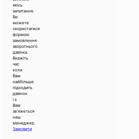
якісь
запитання,
Ви
можете
скористатися
формою
замовлення
зворотнього
дзвінка.
Вкажіть
час
коли
Вам
найбільше
підходить
дзвінок
і з
Вам
зв’яжеться
наш
менеджер.
Замовити