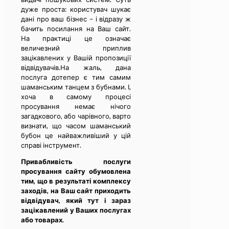
дуже проста: користувач шукає
дані про ваш бізнес – і відразу ж
бачить посилання на Ваш сайт.
На практиці це означає
величезний приплив
зацікавлених у Вашій пропозиції
відвідувачів.На жаль, дана
послуга дотепер є тим самим
шаманським танцем з бубнами. І,
хоча в самому процесі
просування немає нічого
загадкового, або чарівного, варто
визнати, що часом шаманський
бубон це найважливіший у цій
справі інструмент.
Привабливість послуги
просування сайту обумовлена
тим, що в результаті комплексу
заходів, на Ваш сайт приходить
відвідувач, який тут і зараз
зацікавлений у Ваших послугах
або товарах.