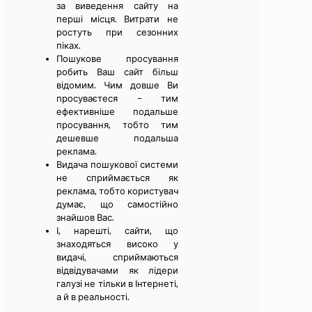
за виведення сайту на
перші місця. Витрати не
ростуть при сезонних
піках.
Пошукове просування
робить Ваш сайт більш
відомим. Чим довше Ви
просуваєтеся – тим
ефективніше подальше
просування, тобто тим
дешевше подальша
реклама.
Видача пошукової системи
не сприймається як
реклама, тобто користувач
думає, що самостійно
знайшов Вас.
І, нарешті, сайти, що
знаходяться високо у
видачі, сприймаються
відвідувачами як лідери
галузі не тільки в Інтернеті,
а й в реальності.