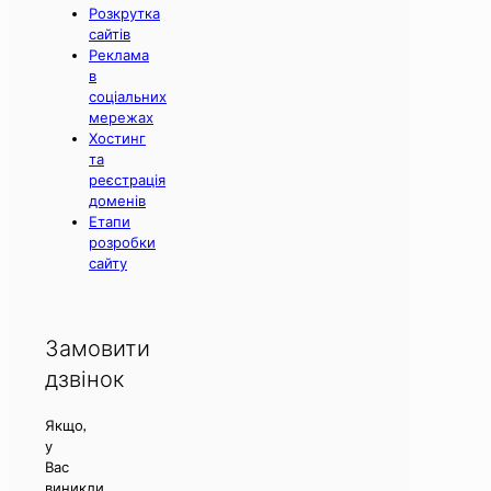
Розкрутка
сайтів
Реклама
в
соціальних
мережах
Хостинг
та
реєстрація
доменів
Етапи
розробки
сайту
Замовити
дзвінок
Якщо,
у
Вас
виникли