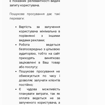
є показник релевантності видачі
запиту користувача.
Пошукове просування дає такі
переваги:
Вартість за залучення
користувача мінімальна в
порівнянні з іншими
видами реклами;
Робота ведеться
безпосередньо з цільовою
аудиторією, тобто на сайт
приходять винятково
зацікавлені в Ваш товар
або послугу;
Пошукове просування не
обмежується по часу і
дозволяє залучати клієнтів
постійно;
Є чудова можливість
планувати витрати, так як
оплата ведеться не за
залученого користувача, а