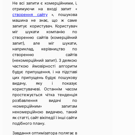
Не всі запити є комерційними, і,
отримуючи на вході запит «
створення сайту
», пошукова
машина не знає, що ж саме
запитує користувач. Користувач
міг шукати компанію по
створенню сайтів (комерційний
запит), але міг шукати,
наприклад, керівництво по
створенню сайтів
(некомерційний запит). З деякою
часткою ймовірності алгоритм
будує припущення, і на підставі
цих припущень будує пошукову
видачу, яку і показує
користувачеві. Останнім часом
простежується чітка тенденція
розбавлення видачі по
«комерційним» запитам
некомерційною видачею, такий
як статті, сайт вікіпедії і інші сайти
подібного плану.
Завдання оптимізатора полягає в