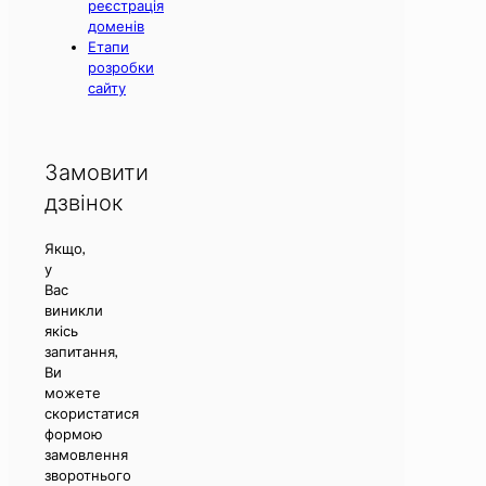
реєстрація
доменів
Етапи
розробки
сайту
Замовити
дзвінок
Якщо,
у
Вас
виникли
якісь
запитання,
Ви
можете
скористатися
формою
замовлення
зворотнього