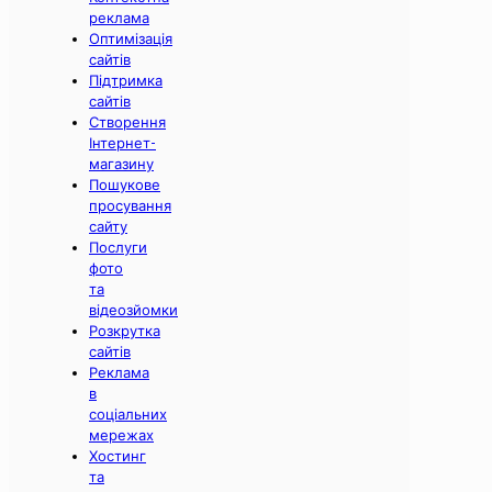
реклама
Оптимізація
сайтів
Підтримка
сайтів
Створення
Інтернет-
магазину
Пошукове
просування
сайту
Послуги
фото
та
відеозйомки
Розкрутка
сайтів
Реклама
в
соціальних
мережах
Хостинг
та