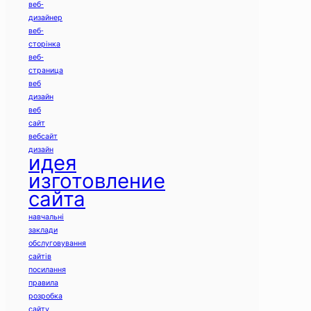
веб-
дизайнер
веб-
сторінка
веб-
страница
веб
дизайн
веб
сайт
вебсайт
дизайн
идея
изготовление
сайта
навчальні
заклади
обслуговування
сайтів
посилання
правила
розробка
сайту