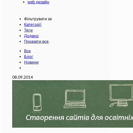
web дизайн
Фільтрувати за
Категорії
Теги
Додано
Показати все
Все
Блог
Новини
08.09.2014