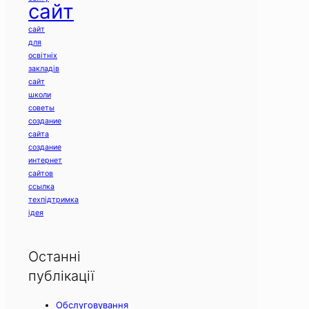
сайт
сайт
для
освітніх
закладів
сайт
школи
советы
создание
сайта
создание
интернет
сайтов
ссылка
техпідтримка
ідея
Останні
публікації
Обслуговування