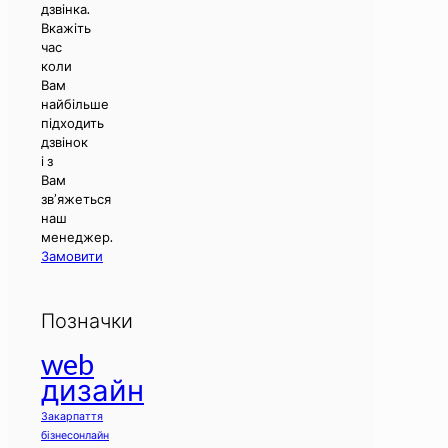
дзвінка.
Вкажіть
час
коли
Вам
найбільше
підходить
дзвінок
і з
Вам
зв’яжеться
наш
менеджер.
Замовити
Позначки
web
дизайн
Закарпаття
бізнесонлайн