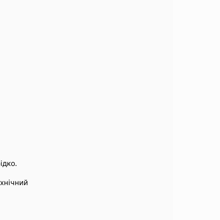
ідко.
ехнічний