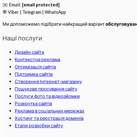
✉️ Email:
[email protected]
💬 Viber | Telegram | WhatsApp
Ми допоможемо підібрати найкращий варіант
обслуговуван
Наші послуги
Дизайн сайта
Контекстна реклама
Оптимізація сайтів
Підтримка сайтів
Створення Інтернет-магазину
Пошукове просування сайту
Послуги фото та відеозйомки
Розкрутка сайтів
Реклама в соціальних мережах
Хостинг та реєстрація доменів
Етапи розробки сайту