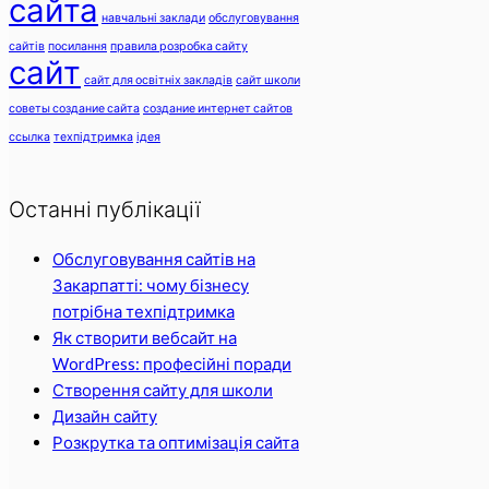
сайта
навчальні заклади
обслуговування
сайтів
посилання
правила розробка сайту
сайт
сайт для освітніх закладів
сайт школи
советы создание сайта
создание интернет сайтов
ссылка
техпідтримка
ідея
Останні публікації
Обслуговування сайтів на
Закарпатті: чому бізнесу
потрібна техпідтримка
Як створити вебсайт на
WordPress: професійні поради
Створення сайту для школи
Дизайн сайту
Розкрутка та оптимізація сайта