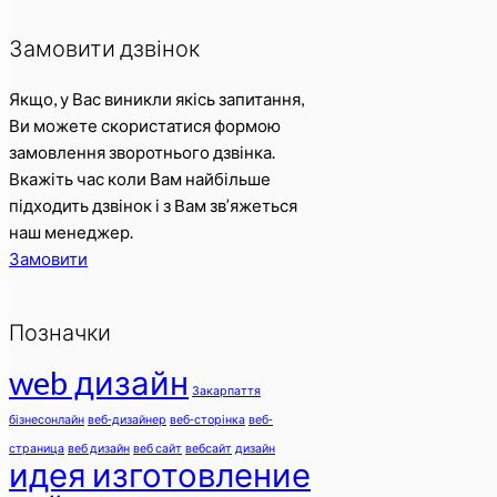
Замовити дзвінок
Якщо, у Вас виникли якісь запитання,
Ви можете скористатися формою
замовлення зворотнього дзвінка.
Вкажіть час коли Вам найбільше
підходить дзвінок і з Вам зв’яжеться
наш менеджер.
Замовити
Позначки
web дизайн
Закарпаття
бізнесонлайн
веб-дизайнер
веб-сторінка
веб-
страница
веб дизайн
веб сайт
вебсайт
дизайн
идея изготовление