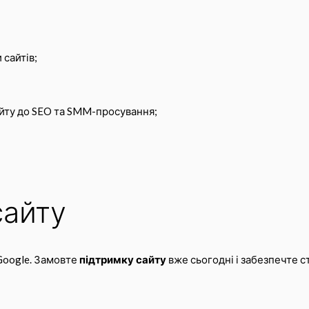
 сайтів;
айту до SEO та SMM-просування;
сайту
 Google. Замовте
підтримку сайту
вже сьогодні і забезпечте с