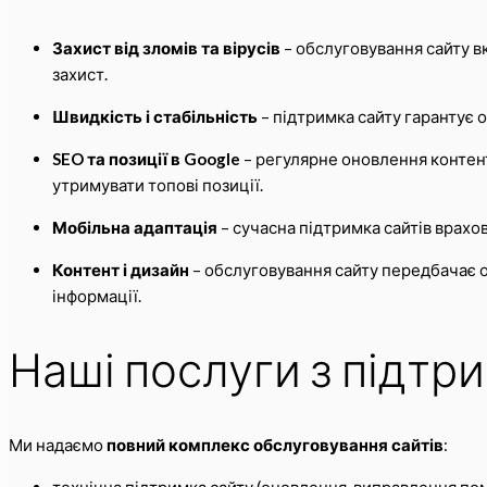
Захист від зломів та вірусів
– обслуговування сайту в
захист.
Швидкість і стабільність
– підтримка сайту гарантує 
SEO та позиції в Google
– регулярне оновлення контент
утримувати топові позиції.
Мобільна адаптація
– сучасна підтримка сайтів врахов
Контент і дизайн
– обслуговування сайту передбачає о
інформації.
Наші послуги з підтри
Ми надаємо
повний комплекс обслуговування сайтів
:
технічна підтримка сайту (оновлення, виправлення поми