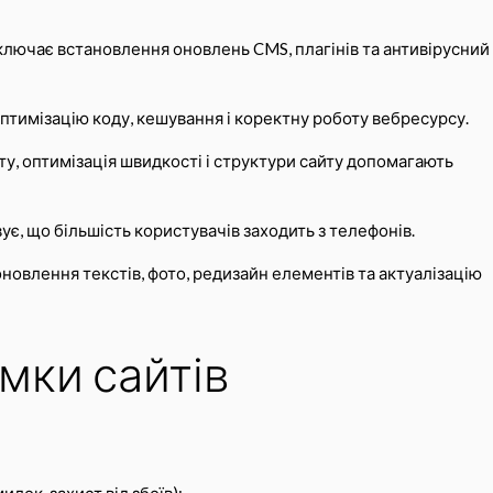
ключає встановлення оновлень CMS, плагінів та антивірусний
оптимізацію коду, кешування і коректну роботу вебресурсу.
у, оптимізація швидкості і структури сайту допомагають
ує, що більшість користувачів заходить з телефонів.
новлення текстів, фото, редизайн елементів та актуалізацію
мки сайтів
лок, захист від збоїв);