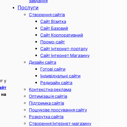
завдання
Послуги
Створення сайтів
Сайт Візитка
Сайт Базовий
Сайт Корпоративний
Промо-сайт
Сайт інтернет-порталу
Сайт Інтернет Магазину
Дизайн сайта
Готові сайти
Індивідуальні сайти
т у
Редизайн сайта
айт
Контекстна реклама
 на
Оптимізація сайтів
Підтримка сайтів
Пошукове просування сайту
Розкрутка сайтів
Створення Інтернет-магазину