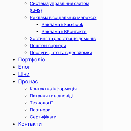
Система управління сайтом
(CMS)
Реклама в соціальних мережах
Реклама в Facebook
Реклама в ВКонтакте
Хостинг та реєстрація доменів
Поштові сервери
Послуги фото та відеозйомки
Портфоліо
Блог
Ціни
Про нас
Контактна інформація
Питання та відповіді
Технології
Партнери
Сертифікати
Контакти