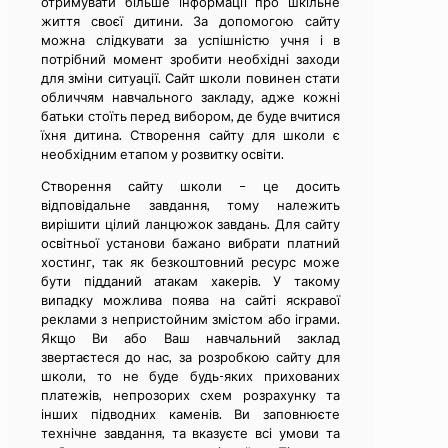
отримувати більше інформації про шкільне
життя своєї дитини. За допомогою сайту
можна слідкувати за успішністю учня і в
потрібний момент зробити необхідні заходи
для зміни ситуації. Сайт школи повинен стати
обличчям навчального закладу, адже кожні
батьки стоїть перед вибором, де буде вчитися
їхня дитина. Створення сайту для школи є
необхідним етапом у розвитку освіти.
Створення сайту школи – це досить
відповідальне завдання, тому належить
вирішити цілий ланцюжок завдань. Для сайту
освітньої установи бажано вибрати платний
хостинг, так як безкоштовний ресурс може
бути підданий атакам хакерів. У такому
випадку можлива поява на сайті яскравої
реклами з непристойним змістом або іграми.
Якщо Ви або Ваш навчальний заклад
звертаєтеся до нас, за розробкою сайту для
школи, то не буде будь-яких прихованих
платежів, непрозорих схем розрахунку та
інших підводних каменів. Ви заповнюєте
технічне завдання, та вказуєте всі умови та