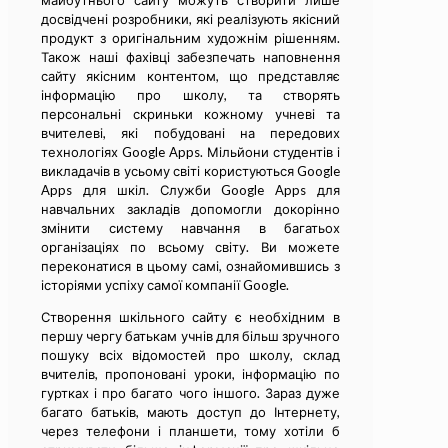
майбутнього сайту можуть створити лише
досвідчені розробники, які реалізують якісний
продукт з оригінальним художнім рішенням.
Також наші фахівці забезпечать наповнення
сайту якісним контентом, що представляє
інформацію про школу, та створять
персональні скриньки кожному учневі та
вчителеві, які побудовані на передових
технологіях Google Apps. Мільйони студентів і
викладачів в усьому світі користуються Google
Apps для шкіл. Служби Google Apps для
навчальних закладів допомогли докорінно
змінити систему навчання в багатьох
організаціях по всьому світу. Ви можете
переконатися в цьому самі, ознайомившись з
історіями успіху самої компанії Google.
Створення шкільного сайту є необхідним в
першу чергу батькам учнів для більш зручного
пошуку всіх відомостей про школу, склад
вчителів, пропоновані уроки, інформацію по
гуртках і про багато чого іншого. Зараз дуже
багато батьків, мають доступ до Інтернету,
через телефони і планшети, тому хотіли б