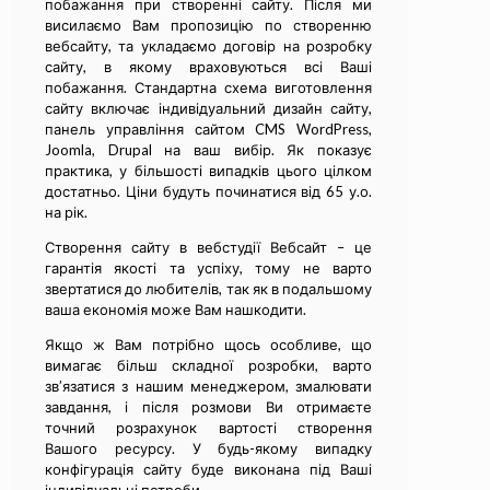
побажання при створенні сайту. Після ми
висилаємо Вам пропозицію по створенню
вебсайту, та укладаємо договір на розробку
сайту, в якому враховуються всі Ваші
побажання. Стандартна схема виготовлення
сайту включає індивідуальний дизайн сайту,
панель управління сайтом CMS WordPress,
Joomla, Drupal на ваш вибір. Як показує
практика, у більшості випадків цього цілком
достатньо. Ціни будуть починатися від 65 у.о.
на рік.
Створення сайту в вебстудії Вебсайт – це
гарантія якості та успіху, тому не варто
звертатися до любителів, так як в подальшому
ваша економія може Вам нашкодити.
Якщо ж Вам потрібно щось особливе, що
вимагає більш складної розробки, варто
зв’язатися з нашим менеджером, змалювати
завдання, і після розмови Ви отримаєте
точний розрахунок вартості створення
Вашого ресурсу. У будь-якому випадку
конфігурація сайту буде виконана під Ваші