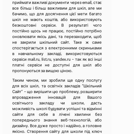
приймати важливі документи через email, стає
все більш і більш важливим для шкіл, але ми
бачимо, що для досягнення цієї мети багато
шкіл не мають коштів, або використовують
безкоштовні сервіси. В результаті чого
постійно щось не працює, постійно потрібно
оновлювати якісь дані, та перезаходити, щоб
не закрили шкільний сайт. Таке ж саме
спостерігається з електронними скриньками
в навчальному закладі, використовуються
сервіси mail.ru, list.ru, yandex.ru – так як всі інші
платні сервіси не доступні для шкіл або
пропонуються за вищою ціною.
Таким чином, ми зробили ще одну послугу
для всіх шкіл, та освітніх закладів “Шкільний
Сайт” – що вирішити цю проблему, розширити
впровадження інновацій для Вашого
освітнього закладу чи школи, дасть
можливість школі будувати успішні та відмінні
сайти для себе в лічені хвилини без
попереднього знання веб-технологій, або
дизайну. Все дуже просто і надійно, а головне
якісно. Створення сайту для школи під ключ