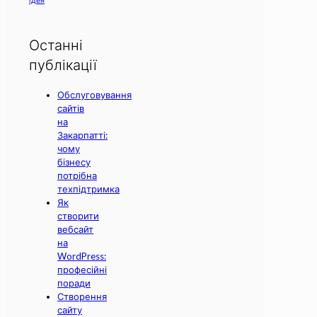
Останні
публікації
Обслуговування
сайтів
на
Закарпатті:
чому
бізнесу
потрібна
техпідтримка
Як
створити
вебсайт
на
WordPress:
професійні
поради
Створення
сайту