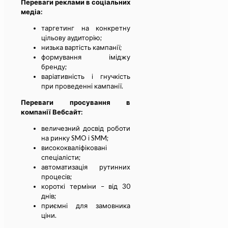
Переваги реклами в соціальних
медіа:
таргетинг на конкретну
цільову аудиторію;
низька вартість кампанії;
формування іміджу
бренду;
варіативність і гнучкість
при проведенні кампанії.
Переваги просування в
компанії Вебсайт:
величезний досвід роботи
на ринку SMO і SMM;
висококваліфіковані
спеціалісти;
автоматизація рутинних
процесів;
короткі терміни – від 30
днів;
приємні для замовника
ціни.