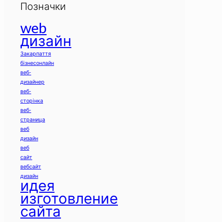
Позначки
web
дизайн
Закарпаття
бізнесонлайн
веб-
дизайнер
веб-
сторінка
веб-
страница
веб
дизайн
веб
сайт
вебсайт
дизайн
идея
изготовление
сайта