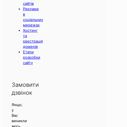
сайтів
Реклама
в
соціальних
мережах
Хостинг
та
реєстрація
доменів
Етапи
розробки
сайту
Замовити
дзвінок
Якщо,
у
Вас
виникли
якісь