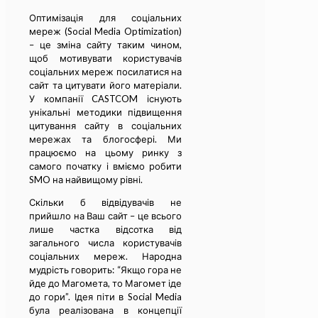
Оптимізація для соціальних
мереж (Social Media Optimization)
– це зміна сайту таким чином,
щоб мотивувати користувачів
соціальних мереж посилатися на
сайт та цитувати його матеріали.
У компанії CASTCOM існують
унікальні методики підвищення
цитування сайту в соціальних
мережах та блогосфері. Ми
працюємо на цьому ринку з
самого початку і вміємо робити
SMO на найвищому рівні.
Скільки б відвідувачів не
прийшло на Ваш сайт – це всього
лише частка відсотка від
загального числа користувачів
соціальних мереж. Народна
мудрість говорить: “Якщо гора не
йде до Магомета, то Магомет іде
до гори”. Ідея піти в Social Media
була реалізована в концепції