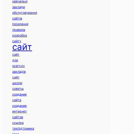
навчальні
заклади
обслуговування
сайтів
посилання
правила
розробка
сайту
сайт
сайт
для
освітніх
закладів
сайт
школи
советы
создание
сайта
создание
интернет
сайтов
ссылка
техпідтримка
ідея