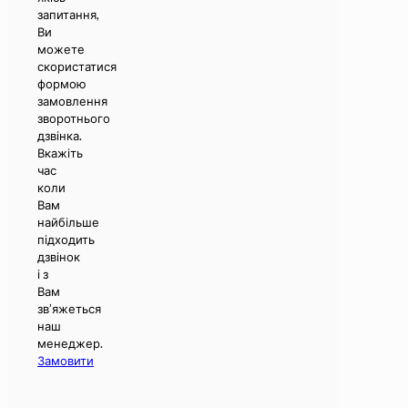
запитання,
Ви
можете
скористатися
формою
замовлення
зворотнього
дзвінка.
Вкажіть
час
коли
Вам
найбільше
підходить
дзвінок
і з
Вам
зв’яжеться
наш
менеджер.
Замовити