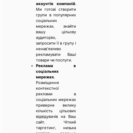
акаунтів компаній.
Ми готові створити
групи в популярних
соціальних
мережах, знайти
вашу цільову
аудиторію,
запросити її в групу і
ненав’язливо
рекламувати Ваші
товари чи послуги.
Реклама в
соціальних
мережах.
Розміщення
контекстної
реклами в
соціальних мережах
приверне велику
кількість цільових
відвідувачів на Ваш
сайт. Чіткий
таргетинг, низька