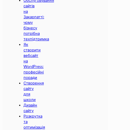
Обслуговування
сайтів
на
Закарпатті:
чому
бізнесу
потрібна
техпідтримка
Як
створити
вебсайт
на
WordPress:
професійні
поради
Створення
сайту
для
школи
Дизайн
сайту
Розкрутка
та
оптимізація