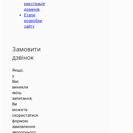
реєстрація
доменів
Етапи
розробки
сайту
Замовити
дзвінок
Якщо,
у
Вас
виникли
якісь
запитання,
Ви
можете
скористатися
формою
замовлення
зворотнього