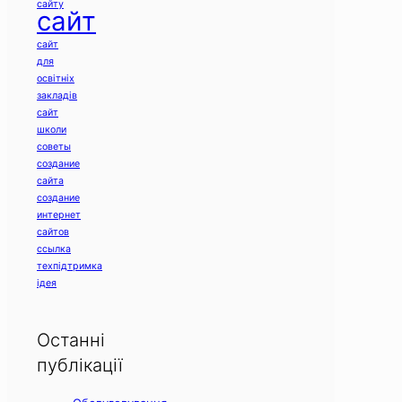
сайту
сайт
сайт
для
освітніх
закладів
сайт
школи
советы
создание
сайта
создание
интернет
сайтов
ссылка
техпідтримка
ідея
Останні
публікації