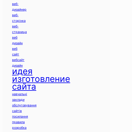
веб-
дизайнер
веб-
сторінка
веб-
страница
веб
дизайн
веб
сайт
вебсайт
дизайн
идея
изготовление
сайта
навчальні
заклади
обслуговування
сайтів
посилання
правила
розробка