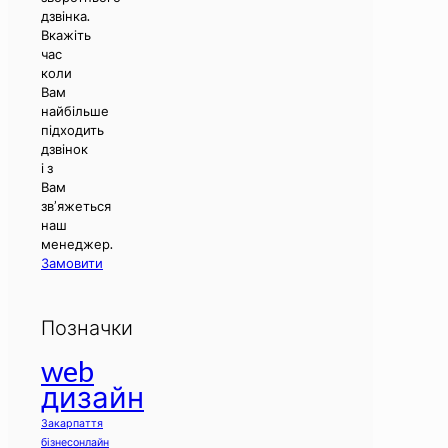
дзвінка.
Вкажіть
час
коли
Вам
найбільше
підходить
дзвінок
і з
Вам
зв’яжеться
наш
менеджер.
Замовити
Позначки
web
дизайн
Закарпаття
бізнесонлайн