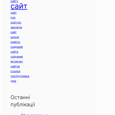
сайту
сайт
сайт
для
освітніх
закладів
сайт
школи
советы
создание
сайта
создание
интернет
сайтов
ссылка
техпідтримка
ідея
Останні
публікації