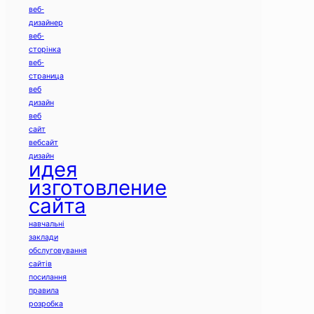
веб-
дизайнер
веб-
сторінка
веб-
страница
веб
дизайн
веб
сайт
вебсайт
дизайн
идея
изготовление
сайта
навчальні
заклади
обслуговування
сайтів
посилання
правила
розробка