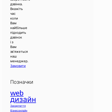
дзвінка.
Вкажіть
час
коли
Вам
найбільше
підходить
дзвінок
і з
Вам
зв’яжеться
наш
менеджер.
Замовити
Позначки
web
дизайн
Закарпаття
бізнесонлайн