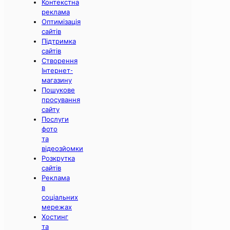
Контекстна
реклама
Оптимізація
сайтів
Підтримка
сайтів
Створення
Інтернет-
магазину
Пошукове
просування
сайту
Послуги
фото
та
відеозйомки
Розкрутка
сайтів
Реклама
в
соціальних
мережах
Хостинг
та