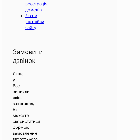
реєстрація
доменів
Етапи
розробки
сайту
Замовити
дзвінок
Якщо,
у
Вас
виникли
якісь
запитання,
Ви
можете
скористатися
формою
замовлення
зворотнього