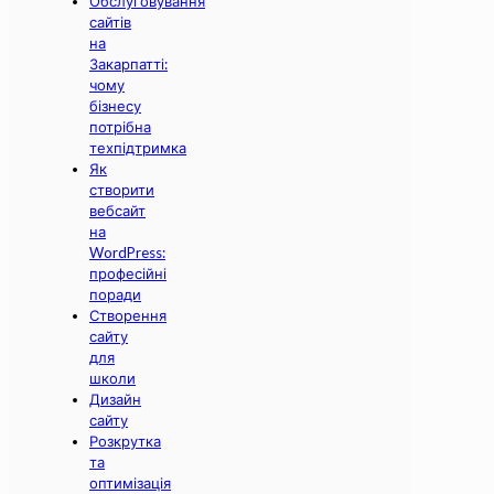
Обслуговування
сайтів
на
Закарпатті:
чому
бізнесу
потрібна
техпідтримка
Як
створити
вебсайт
на
WordPress:
професійні
поради
Створення
сайту
для
школи
Дизайн
сайту
Розкрутка
та
оптимізація