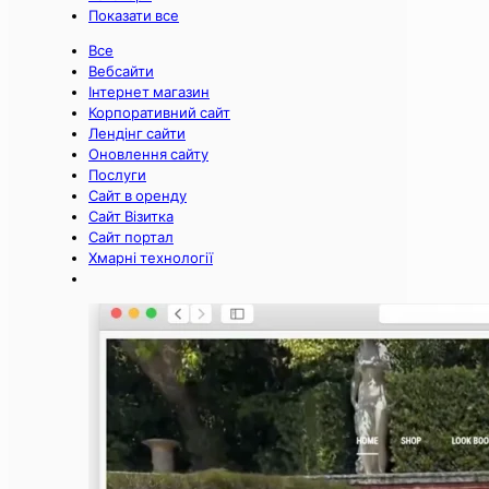
Показати все
Все
Вебсайти
Інтернет магазин
Корпоративний сайт
Лендінг сайти
Оновлення сайту
Послуги
Сайт в оренду
Сайт Візитка
Сайт портал
Хмарні технології