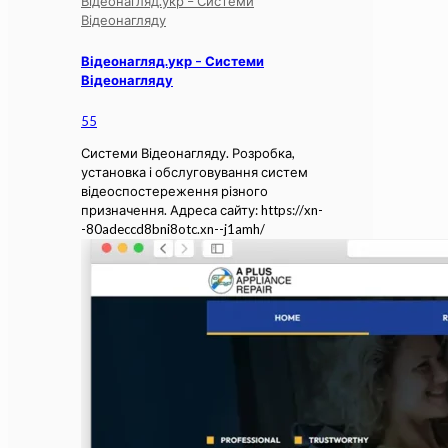
Відеонагляд.укр – Системи
Відеонагляду
Відеонагляд.укр – Системи
Відеонагляду
55
Системи Відеонагляду. Розробка,
установка і обслуговування систем
відеоспостереження різного
призначення. Адреса сайту: https://xn-
-80adeccd8bni8otc.xn--j1amh/