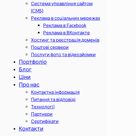
Система управління сайтом
(CMS)
Реклама в соціальних мережах
Реклама в Facebook
Реклама в ВКонтакте
Хостинг та реєстрація доменів
Поштові сервери
Послуги фото та відеозйомки
Портфоліо
Блог
Ціни
Про нас
Контактна інформація
Питання та відповіді
Технології
Партнери
Сертифікати
Контакти