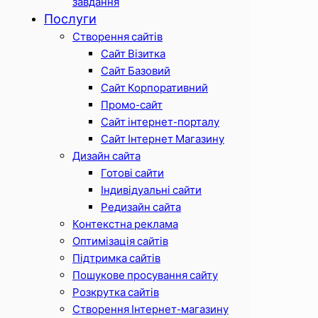
завдання
Послуги
Створення сайтів
Сайт Візитка
Сайт Базовий
Сайт Корпоративний
Промо-сайт
Сайт інтернет-порталу
Сайт Інтернет Магазину
Дизайн сайта
Готові сайти
Індивідуальні сайти
Редизайн сайта
Контекстна реклама
Оптимізація сайтів
Підтримка сайтів
Пошукове просування сайту
Розкрутка сайтів
Створення Інтернет-магазину