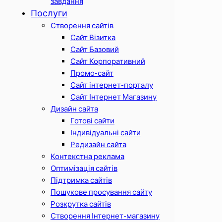
завдання
Послуги
Створення сайтів
Сайт Візитка
Сайт Базовий
Сайт Корпоративний
Промо-сайт
Сайт інтернет-порталу
Сайт Інтернет Магазину
Дизайн сайта
Готові сайти
Індивідуальні сайти
Редизайн сайта
Контекстна реклама
Оптимізація сайтів
Підтримка сайтів
Пошукове просування сайту
Розкрутка сайтів
Створення Інтернет-магазину