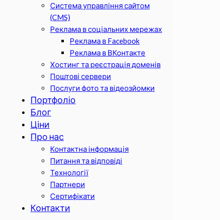
Система управління сайтом
(CMS)
Реклама в соціальних мережах
Реклама в Facebook
Реклама в ВКонтакте
Хостинг та реєстрація доменів
Поштові сервери
Послуги фото та відеозйомки
Портфоліо
Блог
Ціни
Про нас
Контактна інформація
Питання та відповіді
Технології
Партнери
Сертифікати
Контакти