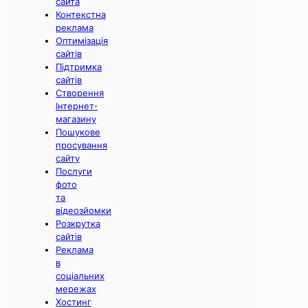
сайта
Контекстна
реклама
Оптимізація
сайтів
Підтримка
сайтів
Створення
Інтернет-
магазину
Пошукове
просування
сайту
Послуги
фото
та
відеозйомки
Розкрутка
сайтів
Реклама
в
соціальних
мережах
Хостинг