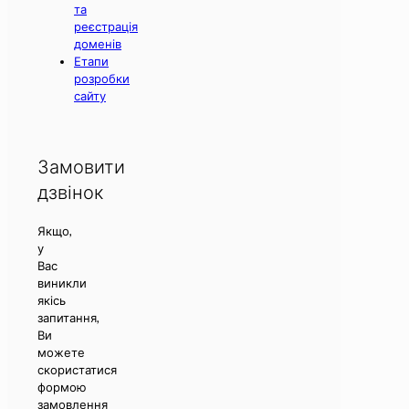
та
реєстрація
доменів
Етапи
розробки
сайту
Замовити
дзвінок
Якщо,
у
Вас
виникли
якісь
запитання,
Ви
можете
скористатися
формою
замовлення