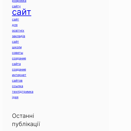
розробка
сайту
сайт
сайт
для
освітніх
закладів
сайт
школи
советы
создание
сайта
создание
интернет
сайтов
ссылка
техпідтримка
ідея
Останні
публікації