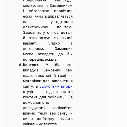
Представник веб-студії
спілкується із Замовником
і обговорює первісний
ескіз, який відправляється
на узгодження
електронною поштою.
Замовник уточнює деталі
й затверджує фінальний
варіант. Згідно з
договором, Замовник
може зажадати до 3-х
попередніх ескізів.
Контент
. У більшості
випадків Замовник сам
надає текстові й графічні
матеріали для наповнення
сайту, а
SEO-оптимізатори
студії підготовляють
контент для публікації. За
домовленістю
досвідчений копірайтер
вивчає тему веб-сайту й
пише необхідну кількість
унікальних текстів.