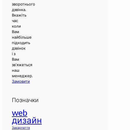
зворотнього
дзвінка.
Вкажіть
час
коли
Вам
найбільше
підходить
дзвінок
і з
Вам
зв’яжеться
наш
менеджер.
Замовити
Позначки
web
дизайн
Закарпаття