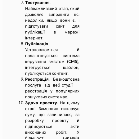
Тестування
.
Найважливіший етап, який
дозволяє виправити всі
недоліки, якщо вони є, і
підготувати сайт для
публікації в мережі
Інтернет.
Публікація
.
Установлюється й
налаштовується система
керування вмістом (
CMS
),
інтегрується шаблон,
публікується контент.
Реєстрація
. Безкоштовна
послуга від веб-студії —
реєстрація у популярних
пошукових системах.
Здача проекту
. На цьому
етапі Замовник виплачує
суму, що залишилася, за
розробку проекту й
підписуються акти
виконаних робіт. У
більшості випадків