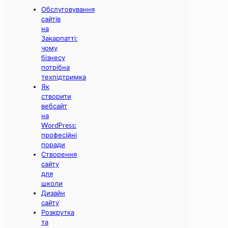
Обслуговування
сайтів
на
Закарпатті:
чому
бізнесу
потрібна
техпідтримка
Як
створити
вебсайт
на
WordPress:
професійні
поради
Створення
сайту
для
школи
Дизайн
сайту
Розкрутка
та