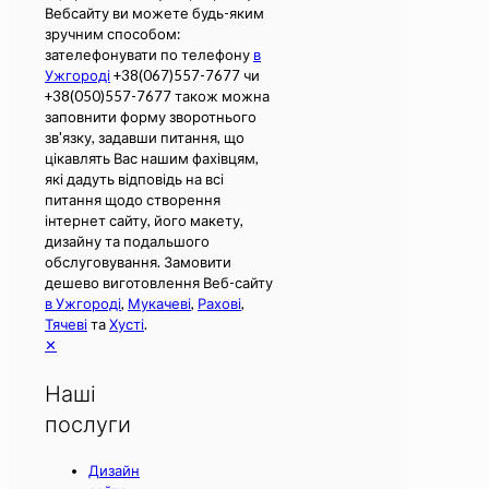
Вебсайту ви можете будь-яким
зручним способом:
зателефонувати по телефону
в
Ужгороді
+38(067)557-7677 чи
+38(050)557-7677 також можна
заповнити форму зворотнього
зв'язку, задавши питання, що
цікавлять Вас нашим фахівцям,
які дадуть відповідь на всі
питання щодо створення
інтернет сайту, його макету,
дизайну та подальшого
обслуговування. Замовити
дешево виготовлення Веб-сайту
в Ужгороді
,
Мукачеві
,
Рахові
,
Тячеві
та
Хусті
.
✕
Наші
послуги
Дизайн