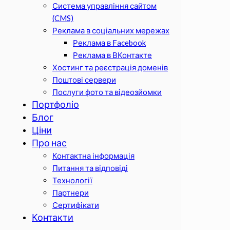
Система управління сайтом
(CMS)
Реклама в соціальних мережах
Реклама в Facebook
Реклама в ВКонтакте
Хостинг та реєстрація доменів
Поштові сервери
Послуги фото та відеозйомки
Портфоліо
Блог
Ціни
Про нас
Контактна інформація
Питання та відповіді
Технології
Партнери
Сертифікати
Контакти