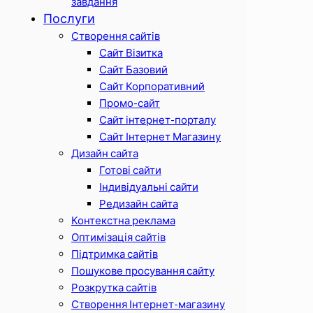
завдання
Послуги
Створення сайтів
Сайт Візитка
Сайт Базовий
Сайт Корпоративний
Промо-сайт
Сайт інтернет-порталу
Сайт Інтернет Магазину
Дизайн сайта
Готові сайти
Індивідуальні сайти
Редизайн сайта
Контекстна реклама
Оптимізація сайтів
Підтримка сайтів
Пошукове просування сайту
Розкрутка сайтів
Створення Інтернет-магазину