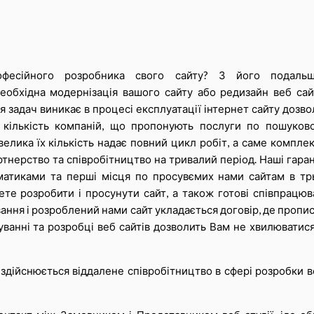
офесійного розробника свого сайту? З його подаль
еобхідна модернізація вашого сайту або редизайн веб сай
 задач виникає в процесі експлуатації інтернет сайту дозво
 кількість компаній, що пропонують послуги по пошуков
елика їх кількість надає повний цикл робіт, а саме комплек
тнерство та співробітництво на тривалий період. Наші гарант
ематиками та перші місця по просувємих нами сайтам в тр
те розробити і просунути сайт, а також готові співпрацюв
ання і розроблений нами сайт укладається договір, де пропис
уванні та розробці веб сайтів дозволить Вам не хвилюватися
 здійснюється віддалене співробітництво в сфері розробки в