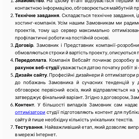
Знайомство
. На цьому етапі відбувається перший к
контактною інформацією, обговорюється майбутній про
Технічне завдання
. Складається технічне завдання, і
хостинг-компанія. Усім нашим Замовникам ми радим
проектів, тому що сервер максимально оптимізова
профілактичні роботи на постійній основі.
Договір
. Замовник і Представник компанії-розробни
обмовляються строки й вартість проекту, описуються п
Передоплата
. Компанія Вебсайт починає розробку 
рахунок веб-студії
уважається датою початку робіт зі
Дизайн сайту
. Професійні дизайнери й оптимізатор
до побажань Замовника й сучасних тенденцій у ди
обговорює первісний ескіз, який відправляється н
затверджує фінальний варіант. Згідно з договором, Зам
Контент
. У більшості випадків Замовник сам надає
оптимізатори
студії підготовляють контент для публік
сайту й пише необхідну кількість унікальних текстів.
Тестування
. Найважливіший етап, який дозволяє виправ
в мережі Інтернет.