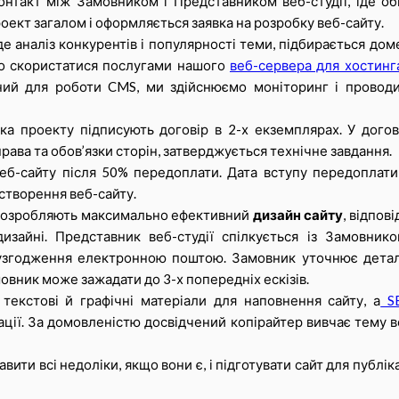
онтакт між Замовником і Представником веб-студії, іде об
ект загалом і оформляється заявка на розробку веб-сайту.
де аналіз конкурентів і популярності теми, підбирається доме
о скористатися послугами нашого
веб-сервера для хостинг
ний для роботи CMS, ми здійснюємо моніторинг і провод
ка проекту підписують договір в 2-х екземплярах. У догов
рава та обов’язки сторін, затверджується технічне завдання.
веб-сайту після 50% передоплати. Дата вступу передоплати
 створення веб-сайту.
и розробляють максимально ефективний
дизайн сайту
, відпов
зайні. Представник веб-студії спілкується із Замовнико
а узгодження електронною поштою. Замовник уточнює детал
овник може зажадати до 3-х попередніх ескізів.
 текстові й графічні матеріали для наповнення сайту, а
S
ації. За домовленістю досвідчений копірайтер вивчає тему в
ити всі недоліки, якщо вони є, і підготувати сайт для публіка