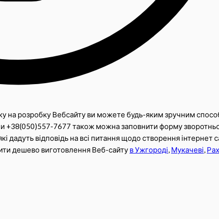
у на розробку Вебсайту ви можете будь-яким зручним спосо
и +38(050)557-7677 також можна заповнити форму зворотнь
які дадуть відповідь на всі питання щодо створення інтернет с
вити дешево виготовлення Веб-сайту
в Ужгороді
,
Мукачеві
,
Рах