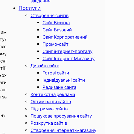
завдання
Послуги
Створення сайтів
Сайт Візитка
Сайт Базовий
шим
Сайт Корпоративний
ту?
Промо-сайт
ляє
Сайт інтернет-порталу
ому
Сайт Інтернет Магазину
сні
Дизайн сайта
ії:
Готові сайти
ьох
Індивідуальні сайти
ати
Редизайн сайта
ані
Контекстна реклама
 за
Оптимізація сайтів
Підтримка сайтів
еб-
Пошукове просування сайту
Розкрутка сайтів
Створення Інтернет-магазину