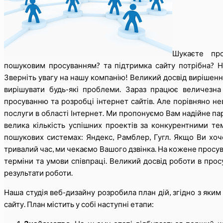
Шукаєте пр
пошуковим просуванням? та підтримка сайту потрібна? Н
Зверніть увагу на нашу компанію! Великий досвід вирішення
вирішувати будь-які проблеми. Зараз працює величезна
просуванню та розробці інтернет сайтів. Але порівняно нев
послуги в області Інтернет. Ми пропонуємо Вам надійне пар
велика кількість успішних проектів за конкурентними т
пошукових системах: Яндекс, Рамблер, Гугл. Якщо Ви хоче
тривалий час, ми чекаємо Вашого дзвінка. На кожене просув
терміни та умови співпраці. Великий досвід роботи в прос
результати роботи.
Наша студія веб-дизайну розробила план дій, згідно з яким
сайту. План містить у собі наступні етапи: