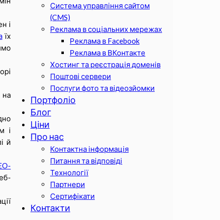
мін
Система управління сайтом
(CMS)
н і
Реклама в соціальних мережах
а
їх
Реклама в Facebook
имо
Реклама в ВКонтакте
Хостинг та реєстрація доменів
орі
Поштові сервери
Послуги фото та відеозйомки
 на
Портфоліо
Блог
ідно
Ціни
м і
Про нас
і й
Контактна інформація
Питання та відповіді
EO-
Технології
еб-
Партнери
Сертифікати
ції
Контакти