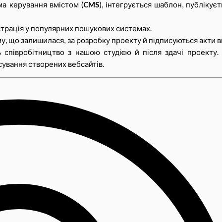
ма керування вмістом (
CMS
), інтегрується шаблон, публікуєт
єстрація у популярних пошукових системах.
му, що залишилася, за розробку проекту й підписуються акти 
 співробітництво з нашою студією й після здачі проекту.
сування створених вебсайтів.