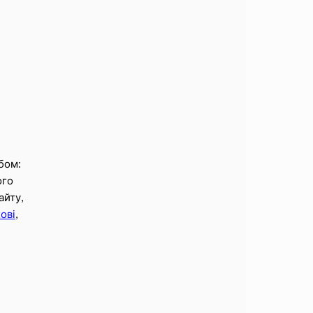
бом:
ого
айту,
ові
,