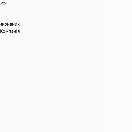
ься
виконаних
 Компанія