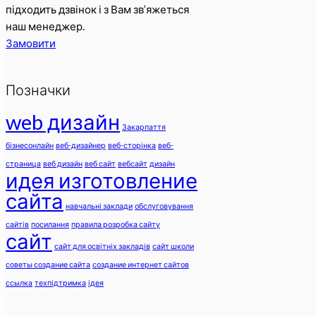
підходить дзвінок і з Вам зв’яжеться
наш менеджер.
Замовити
Позначки
web дизайн
Закарпаття
бізнесонлайн
веб-дизайнер
веб-сторінка
веб-
страница
веб дизайн
веб сайт
вебсайт
дизайн
идея изготовление
сайта
навчальні заклади
обслуговування
сайтів
посилання
правила розробка сайту
сайт
сайт для освітніх закладів
сайт школи
советы создание сайта
создание интернет сайтов
ссылка
техпідтримка
ідея