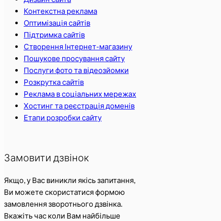
Контекстна реклама
Оптимізація сайтів
Підтримка сайтів
Створення Інтернет-магазину
Пошукове просування сайту
Послуги фото та відеозйомки
Розкрутка сайтів
Реклама в соціальних мережах
Хостинг та реєстрація доменів
Етапи розробки сайту
Замовити дзвінок
Якщо, у Вас виникли якісь запитання,
Ви можете скористатися формою
замовлення зворотнього дзвінка.
Вкажіть час коли Вам найбільше