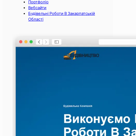
Портфоліо
Вебсайти
Будівельні Роботи В Закарпатській
Області