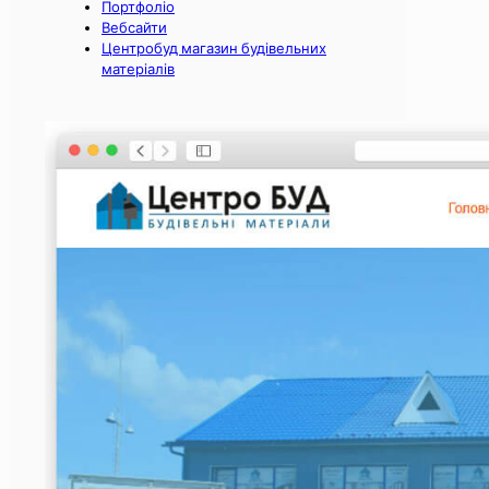
Портфоліо
Вебсайти
Центробуд магазин будівельних
матеріалів