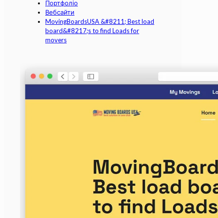
Портфоліо
Вебсайти
MovingBoardsUSA &#8211; Best load
board&#8217;s to find Loads for
movers