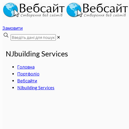
Замовити
✕
NJbuilding Services
Головна
Портфоліо
Вебсайти
NJbuilding Services