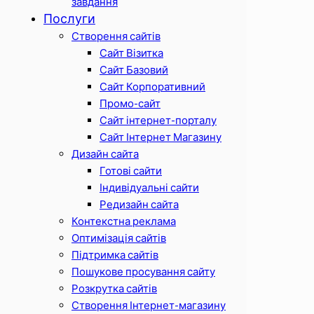
завдання
Послуги
Створення сайтів
Сайт Візитка
Сайт Базовий
Сайт Корпоративний
Промо-сайт
Сайт інтернет-порталу
Сайт Інтернет Магазину
Дизайн сайта
Готові сайти
Індивідуальні сайти
Редизайн сайта
Контекстна реклама
Оптимізація сайтів
Підтримка сайтів
Пошукове просування сайту
Розкрутка сайтів
Створення Інтернет-магазину