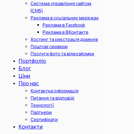
Система управління сайтом
(CMS)
Реклама в соціальних мережах
Реклама в Facebook
Реклама в ВКонтакте
Хостинг та реєстрація доменів
Поштові сервери
Послуги фото та відеозйомки
Портфоліо
Блог
Ціни
Про нас
Контактна інформація
Питання та відповіді
Технології
Партнери
Сертифікати
Контакти