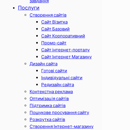
завдання
Послуги
Створення сайтів
Сайт Візитка
Сайт Базовий
Сайт Корпоративний
Промо-сайт
Сайт інтернет-порталу
Сайт Інтернет Магазину
Дизайн сайта
Готові сайти
Індивідуальні сайти
Редизайн сайта
Контекстна реклама
Оптимізація сайтів
Підтримка сайтів
Пошукове просування сайту
Розкрутка сайтів
Створення Інтернет-магазину