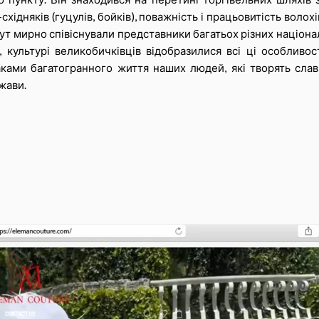
ідняків (гуцулів, бойків), поважність і працьовитість волохів
тут мирно співіснували представники багатьох різних націон
і, культурі великобичківців відобразилися всі ці особливо
ками багатогранного життя наших людей, які творять слав
жави.