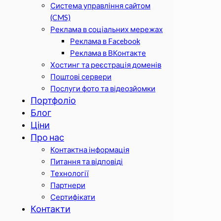
Система управління сайтом
(CMS)
Реклама в соціальних мережах
Реклама в Facebook
Реклама в ВКонтакте
Хостинг та реєстрація доменів
Поштові сервери
Послуги фото та відеозйомки
Портфоліо
Блог
Ціни
Про нас
Контактна інформація
Питання та відповіді
Технології
Партнери
Сертифікати
Контакти