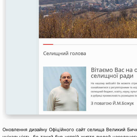
Оновлення дизайну Офіційного сайт селища Великий Бичкі
унікальність, бо такий був устрій життя людей населеного