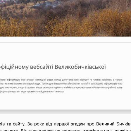
в та сайту. За роки від першої згадки про Великий Бичків
 пункту. Він знаходився на перетині торгівельних шляхів зі 