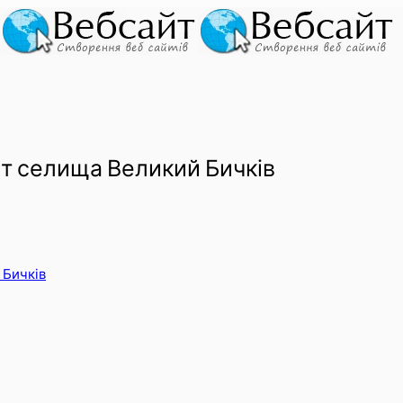
т селища Великий Бичків
 Бичків