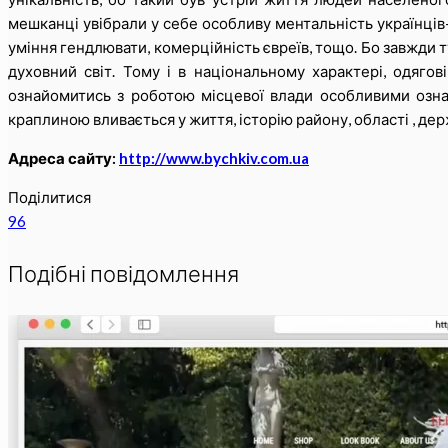
мешканці увібрали у себе особливу ментальність українців-сх
уміння гендлювати, комерційність євреїв, тощо. Бо завжди 
духовний світ. Тому і в національному характері, одягов
ознайомитись з роботою місцевої влади особливими озна
краплиною вливається у життя, історію району, області , дер
Адреса сайту:
http://www.bychkiv.com.ua
Поділитися
96
Подібні повідомлення