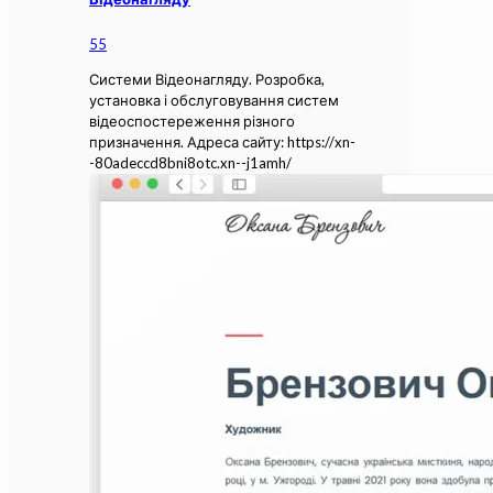
55
Системи Відеонагляду. Розробка,
установка і обслуговування систем
відеоспостереження різного
призначення. Адреса сайту: https://xn-
-80adeccd8bni8otc.xn--j1amh/