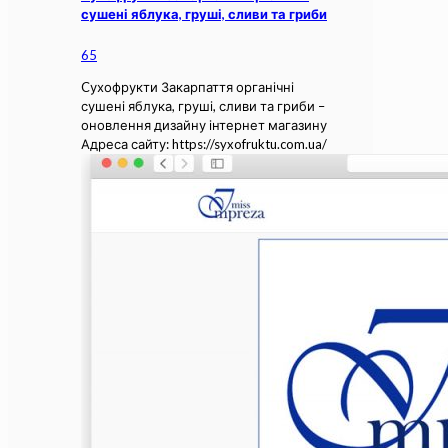
сушені яблука, груші, сливи та гриби
65
Cухофрукти Закарпаття органічні
сушені яблука, груші, сливи та гриби –
оновлення дизайну інтернет магазину
Адреса сайту: https://syxofruktu.com.ua/