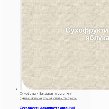
Cухофрукти Закарпаття органічні
сушені яблука, груші, сливи та гриби
Cухофрукти Закарпаття органічні