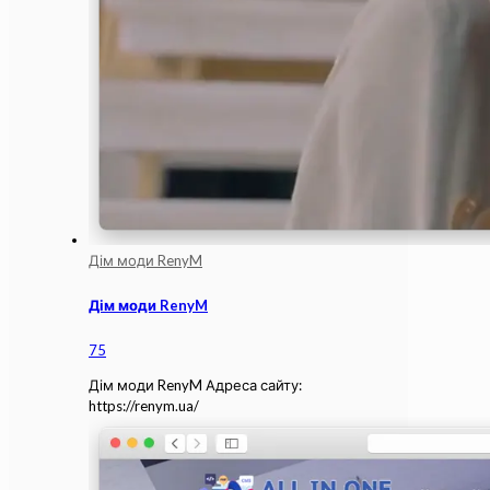
Дім моди RenyM
Дім моди RenyM
75
Дім моди RenyM Адреса сайту:
https://renym.ua/