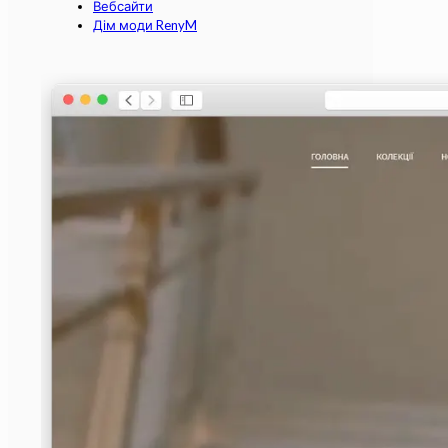
Вебсайти
Дім моди RenyM