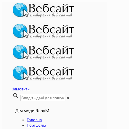
Замовити
✕
Дім моди RenyM
Головна
Портфоліо