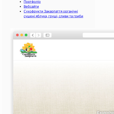
Портфоліо
Вебсайти
Cухофрукти Закарпаття органічні
сушені яблука, груші, сливи та гриби