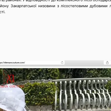
айону Закарпатської низовини з лісостеповими дубовими л
ті.