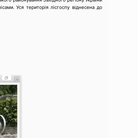
ісами. Уся територія лісгоспу віднесена до