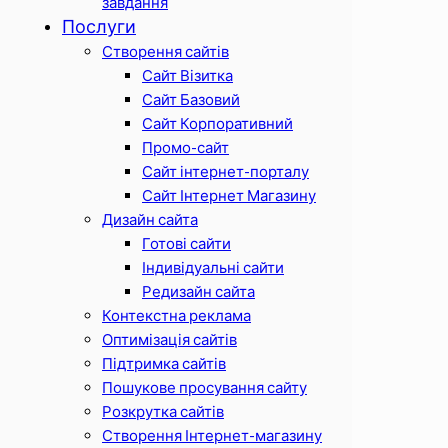
завдання
Послуги
Створення сайтів
Сайт Візитка
Сайт Базовий
Сайт Корпоративний
Промо-сайт
Сайт інтернет-порталу
Сайт Інтернет Магазину
Дизайн сайта
Готові сайти
Індивідуальні сайти
Редизайн сайта
Контекстна реклама
Оптимізація сайтів
Підтримка сайтів
Пошукове просування сайту
Розкрутка сайтів
Створення Інтернет-магазину