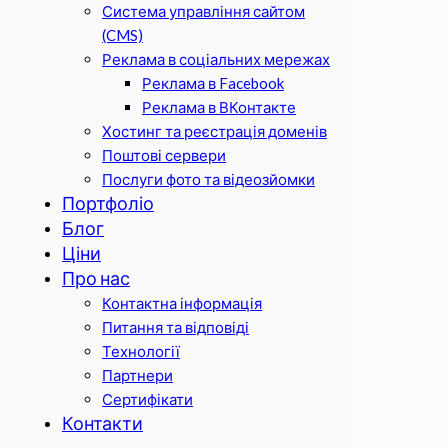
Система управління сайтом
(CMS)
Реклама в соціальних мережах
Реклама в Facebook
Реклама в ВКонтакте
Хостинг та реєстрація доменів
Поштові сервери
Послуги фото та відеозйомки
Портфоліо
Блог
Ціни
Про нас
Контактна інформація
Питання та відповіді
Технології
Партнери
Сертифікати
Контакти