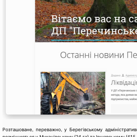
Розташоване, переважно, у Берегівському адміністратив
розміщуються у Мукачівському (24 га) та Іршавському (415