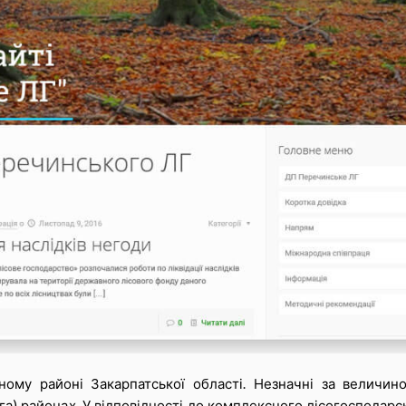
ному районі Закарпатської області. Незначні за величин
 га) районах. У відповідності до комплексного лісогосподарс