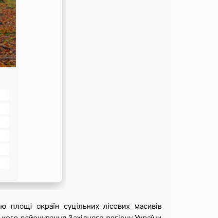
ою площі окраїн суцільних лісових масивів
ького районування Західного регіону України