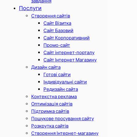
завдання
Послуги
Створення сайтів
Сайт Візитка
Сайт Базовий
Сайт Корпоративний
Промо-сайт
Сайт інтернет-порталу
Сайт Інтернет Магазину
Дизайн сайта
Готові сайти
Індивідуальні сайти
Редизайн сайта
Контекстна реклама
Оптимізація сайтів
Підтримка сайтів
Пошукове просування сайту
Розкрутка сайтів
Створення Інтернет-магазину