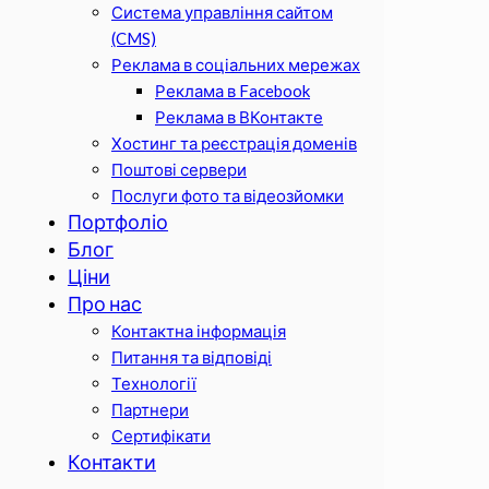
Система управління сайтом
(CMS)
Реклама в соціальних мережах
Реклама в Facebook
Реклама в ВКонтакте
Хостинг та реєстрація доменів
Поштові сервери
Послуги фото та відеозйомки
Портфоліо
Блог
Ціни
Про нас
Контактна інформація
Питання та відповіді
Технології
Партнери
Сертифікати
Контакти