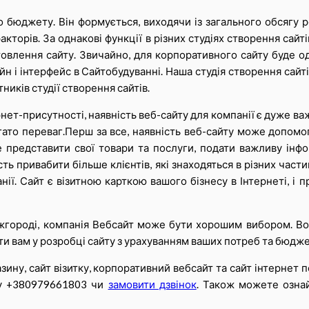
о бюджету. Він формується, виходячи із загального обсягу 
акторів. За однакові функції в різних студіях створення сайті
овлення сайту. Звичайно, для корпоративного сайту буде одн
н і інтерфейс в Сайтобудуванні. Наша студія створення сайті
ників студії створення сайтів.
ернет-присутності, наявність веб-сайту для компанії є дуже в
гато переваг.Перш за все, наявність веб-сайту може допомо
 представити свої товари та послуги, подати важливу інф
ь привабити більше клієнтів, які знаходяться в різних частин
нії. Сайт є візитною карткою вашого бізнесу в Інтернеті, 
жгороді, компанія Вебсайт може бути хорошим вибором. Во
гти вам у розробці сайту з урахуванням ваших потреб та бюдже
ину, сайт візитку, корпоративний вебсайт та сайт інтернет 
ну +380979661803 чи
замовити дзвінок
. Також можете озна