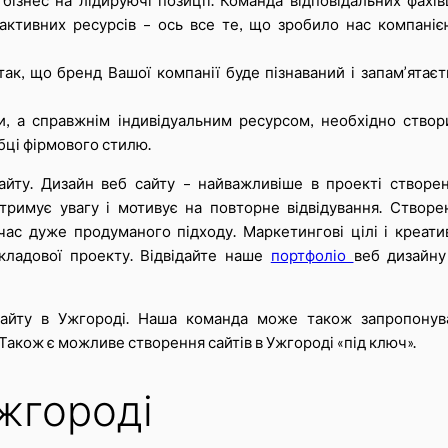
ізнес на лідируючі позиції. Команда відповідальних фахівц
рактивних ресурсів – ось все те, що зробило нас компаніє
так, що бренд Вашої компанії буде пізнаваний і запам’ятаєт
, а справжнім індивідуальним ресурсом, необхідно створ
обці фірмового стилю.
йту. Дизайн веб сайту – найважливіше в проекті створен
тримує увагу і мотивує на повторне відвідування. Створе
ас дуже продуманого підходу. Маркетингові цілі і креати
кладової проекту. Відвідайте наше
портфоліо
веб дизайну
айту в Ужгороді. Наша команда може також запропонув
акож є можливе створення сайтів в Ужгороді «під ключ».
жгороді