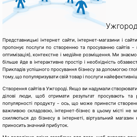
Ужгород
Представницькі інтернет сайти, інтернет-магазини і сайт
пропонує послуги по створенню та просуванню сайтів – в
оптимізація), контекстне і медійне розміщення. Ми знаєм
більше йде в інтерактивне простір і необхідність обзаве
Прикладів успішного просування бізнесу за допомогою глоб
тому, що популяризувати свій товар і послуги найефективні
Створення сайтів в Ужгороді. Якщо ви надумали створювати с
ділові люди, щоб отримати результат просувають та 
популярності продукту – ось, що може принести створенн
важливою складовою, інтернет-бізнес в цьому місті не м
схиляються до бізнесу в інтернеті, віртуальний магазин
приносить значний прибуток.