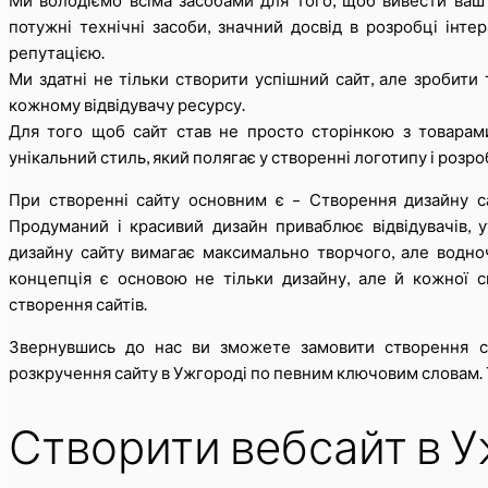
Ми володіємо всіма засобами для того, щоб вивести ваш б
потужні технічні засоби, значний досвід в розробці інте
репутацією.
Ми здатні не тільки створити успішний сайт, але зробити 
кожному відвідувачу ресурсу.
Для того щоб сайт став не просто сторінкою з товарами
унікальний стиль, який полягає у створенні логотипу і розр
При створенні сайту основним є – Створення дизайну са
Продуманий і красивий дизайн приваблює відвідувачів, у
дизайну сайту вимагає максимально творчого, але водноч
концепція є основою не тільки дизайну, але й кожної с
створення сайтів.
Звернувшись до нас ви зможете замовити створення с
розкручення сайту в Ужгороді по певним ключовим словам. Т
Створити вебсайт в У