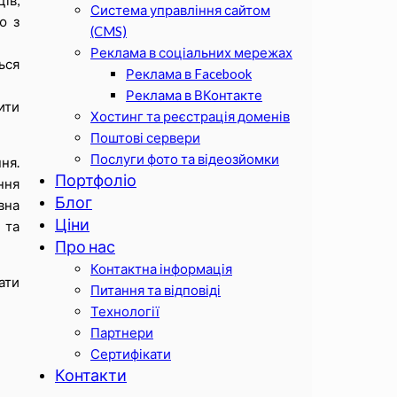
ів,
Система управління сайтом
ю з
(CMS)
Реклама в соціальних мережах
ься
Реклама в Facebook
Реклама в ВКонтакте
ити
Хостинг та реєстрація доменів
Поштові сервери
Послуги фото та відеозйомки
ня.
Портфоліо
ння
Блог
вна
Ціни
 та
Про нас
Контактна інформація
ати
Питання та відповіді
Технології
Партнери
Сертифікати
Контакти