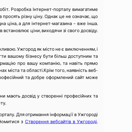
робіт. Розробка Інтернет-порталу вимагатиме
в просять різну ціну. Однак це не означає, що
а ціна, а для інтернет-магазина – вже інша.
в встановлює ціни, виходячи зі свого досвіду.
ажливою. Ужгород як місто не є виключенням, і
гти вашому бізнесу бути більш доступним та
ормацію про вашу компанію, та навіть прямо
ах міста та області.Крім того, наявність веб-
і професійний та добре оформлений сайт може
ни мають досвід у створенні професійних та
ту.
порталу. Для отримання інформації в Ужгороді
йомитися з
Створення вебсайтів в Ужгороді
.