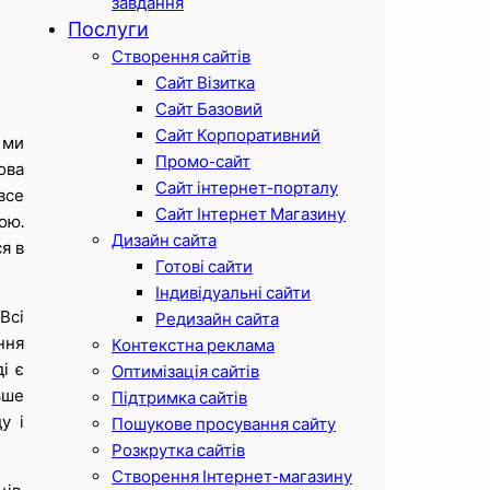
завдання
Послуги
Створення сайтів
Сайт Візитка
Сайт Базовий
Сайт Корпоративний
 ми
Промо-сайт
ова
Сайт інтернет-порталу
все
Сайт Інтернет Магазину
ою.
Дизайн сайта
я в
Готові сайти
Індивідуальні сайти
Всі
Редизайн сайта
ння
Контекстна реклама
і є
Оптимізація сайтів
ьше
Підтримка сайтів
у і
Пошукове просування сайту
Розкрутка сайтів
Створення Інтернет-магазину