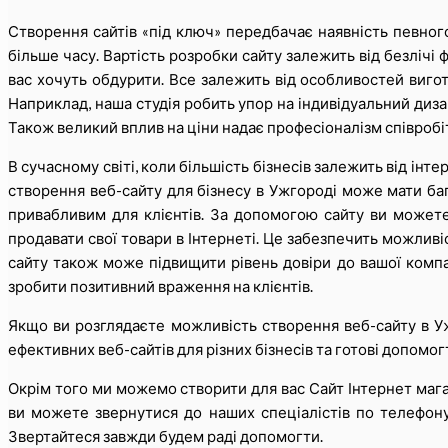
Створення сайтів «під ключ» передбачає наявність певног
більше часу. Вартість розробки сайту залежить від безлічі ф
вас хочуть обдурити. Все залежить від особливостей вигот
Наприклад, наша студія робить упор на індивідуальний дизай
Також великий вплив на ціни надає професіоналізм співробіт
В сучасному світі, коли більшість бізнесів залежить від інт
створення веб-сайту для бізнесу в Ужгороді може мати ба
привабливим для клієнтів. За допомогою сайту ви можете
продавати свої товари в Інтернеті. Це забезпечить можливіст
сайту також може підвищити рівень довіри до вашої компа
зробити позитивний враження на клієнтів.
Якщо ви розглядаєте можливість створення веб-сайту в У
ефективних веб-сайтів для різних бізнесів та готові допомо
Окрім того ми можемо створити для вас Сайт Інтернет магаз
ви можете звернутися до наших спеціалістів по телефо
Звертайтеся завжди будем раді допомогти.