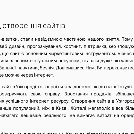
 створення сайтів
и-візитки, стали невід’ємною частиною нашого життя. Тому
еб дизайн, програмування, хостинг, підтримка, seo (пошук
о, що сайт є основним маркетинговим інструментом. Бізнес 
стися власним віртуальним ресурсом, ставати дуже актуальн
альної павутини, безліч. Довірившись Нам, Ви переконаєтес
ше можна через інтернет.
айт в Ужгороді то зверніться за допомогою до нашої студії. 
розкручують свою справу. Зростання продажів, збільше
я успішного інтернет ресурсу. Створення сайтів в Ужгород
енше популярний, ніж в Києві. Жителі мегаполісів все біл
 набагато дешевше реального, не вимагає витрат на оренд