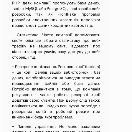
РНР, деякі компанії пропонують бази даних,
такі як MySQL або PostgreSQL, інші засоби веб-
розробки, такі як FrontPage, програми
розробки електронних магазинів, перевірки
правильності даних кредитних карток і т.д.
– Статистика. Часто компанії допомагають
своїм клієнтам зібрати статистику про веб-
трафіку на вашому сайті, відомості про
кількість користувачів, часу доступу до веб-
сторінці і т.д.
– Резервне копіювання. Резервні копії (backup)
– це копії файлів ваших веб-сторінок і баз
даних, які зберігаються на випадок втрати чи
пошкодження файлів або бази даних.
Потрібно впевнитися в тому, що компанія
регулярно і часто робить резервні копії
додатків своїх клієнтів. При цьому слід також
поцікавитися, як швидко ваш вузол перейде з
резервних копій в робочий режим при
виникненні будь-якої проблеми.
– Панель управління. Не мало важливим