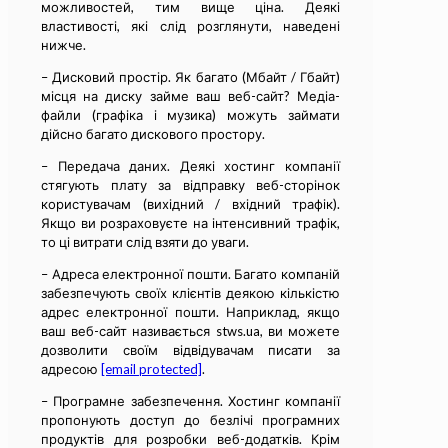
можливостей, тим вище ціна. Деякі
властивості, які слід розглянути, наведені
нижче.
– Дисковий простір. Як багато (Мбайт / Гбайт)
місця на диску займе ваш веб-сайт? Медіа-
файли (графіка і музика) можуть займати
дійсно багато дискового простору.
– Передача даних. Деякі хостинг компанії
стягують плату за відправку веб-сторінок
користувачам (вихідний / вхідний трафік).
Якщо ви розраховуєте на інтенсивний трафік,
то ці витрати слід взяти до уваги.
– Адреса електронної пошти. Багато компаній
забезпечують своїх клієнтів деякою кількістю
адрес електронної пошти. Наприклад, якщо
ваш веб-сайт називається stws.ua, ви можете
дозволити своїм відвідувачам писати за
адресою
[email protected]
.
– Програмне забезпечення. Хостинг компанії
пропонують доступ до безлічі програмних
продуктів для розробки веб-додатків. Крім