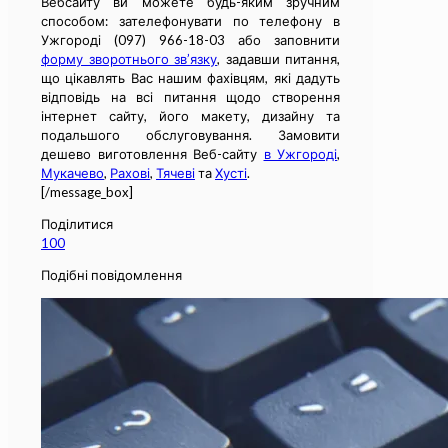
Вебсайту ви можете будь-яким зручним
способом: зателефонувати по телефону в
Ужгороді (097) 966-18-03 або заповнити
форму зворотнього зв’язку
, задавши питання,
що цікавлять Вас нашим фахівцям, які дадуть
відповідь на всі питання щодо створення
інтернет сайту, його макету, дизайну та
подальшого обслуговування. Замовити
дешево виготовлення Веб-сайту
в Ужгороді
,
Мукачево
,
Рахові
,
Тячеві
та
Хусті
.
[/message_box]
Поділитися
100
Подібні повідомлення