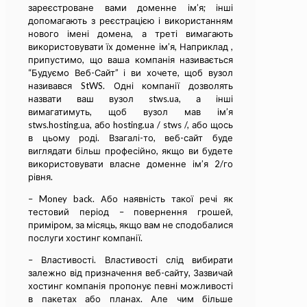
зареєстроване вами доменне ім’я; інші
допомагають з реєстрацією і використанням
нового імені домена, а треті вимагають
використовувати їх доменне ім’я, Наприклад ,
припустимо, що ваша компанія називається
“Будуємо Веб-Сайт” і ви хочете, щоб вузол
називався StWS. Одні компанії дозволять
назвати ваш вузол stws.ua, а інші
вимагатимуть, щоб вузол мав ім’я
stws.hosting.ua, або hosting.ua / stws /, або щось
в цьому роді. Взагалі-то, веб-сайт буде
виглядати більш професійно, якщо ви будете
використовувати власне доменне ім’я 2/го
рівня.
– Money back. Або наявність такої речі як
тестовий період – повернення грошей,
приміром, за місяць, якщо вам не сподобалися
послуги хостинг компанії.
– Властивості. Властивості слід вибирати
залежно від призначення веб-сайту, Зазвичай
хостинг компанія пропонує певні можливості
в пакетах або планах. Але чим більше