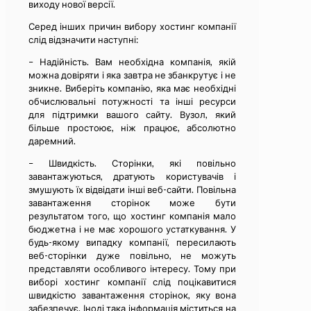
виходу нової версії.
Серед інших причин вибору хостинг компанії
слід відзначити наступні:
– Надійність. Вам необхідна компанія, якій
можна довіряти і яка завтра не збанкрутує і не
зникне. Виберіть компанію, яка має необхідні
обчислювальні потужності та інші ресурси
для підтримки вашого сайту. Вузол, який
більше простоює, ніж працює, абсолютно
даремний.
– Швидкість. Сторінки, які повільно
завантажуються, дратують користувачів і
змушують їх відвідати інші веб-сайти. Повільна
завантаження сторінок може бути
результатом того, що хостинг компанія мало
бюджетна і не має хорошого устаткування. У
будь-якому випадку компанії, пересилають
веб-сторінки дуже повільно, не можуть
представляти особливого інтересу. Тому при
виборі хостинг компанії слід поцікавитися
швидкістю завантаження сторінок, яку вона
забезпечує. Іноді така інформація міститься на