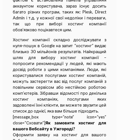
фактом є встановлена панель управління
аккаунтом користувача, зараз існує досить
багато різних програм, таких як: Plesk, Direct
Admin і т.д. у кожної свої недоліки і переваги,
так що при виборі хостинг компанії
обов’язково поцікавтеся цим.
Хостинг компанії складно досліджувати з
нуля-пошук в Google на запит “хостинг” видає
близько 30 мільйонів результатів. Найкращий
шлях для вибору хостинг компанії –
попросити рекомендації у людей, які мають
досвід роботи з цими компаніями. Люди, які
користувалися послугами хостинг компаній,
можуть застерегти вас від послуг компаній з
повільним сервісом або нестійкою роботою
комп’ютерів. Зібравши відомості про декілька
хостинг компаніях, послугами яких
задоволені їхні клієнти, ви можете звузити цей
список до однієї, яка вам більше підходить.
[message_box type=”note” icon=”yes”
close=”Сховати”]
Як замовити хостинг для
вашого Вебсайту в Ужгороді?
Оформити заявку на хостинг для вашого