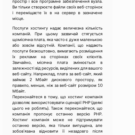
простір і все програмне забезпечення вузла.
Ви тільки створюєте файли своїх веб-сторінок
і переміщаєте їх в на сервер в зазначене
місце.
Послуги хостингу надає величезна кількість
компаній. При цьому зазвичай стягується
щомісячна плата, яка часто є дуже маленькою
або зовсім відсутній. Компанії, що надають
послуги безкоштовно, вимагають розміщення
їх реклами на сторінках своїх клієнтів.
Звичайно, місячна плата змінюється в
залежності від ресурсів, виділених для вашого
веб-сайту. Наприклад, плата за веб-сайт, який
займає 2 Мбайт дискового простору, як
правило, менше, ніж за веб-сайт розміром 10
Мбайт.
Переконайтеся в тому, що хостинг компанія
дозволяє використовувати сценарії РНР (деякі
цього не роблять). Також переконайтеся, що
компанія пропонує останню версію РНР.
Хостинг компанія може не підтримувати
останню версію, яка тільки випущена, але
зобов’язана відновити її незадовго після